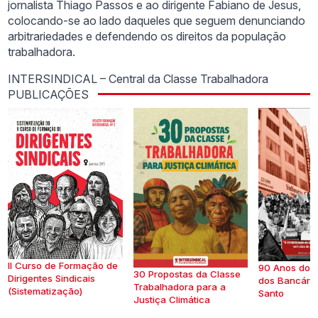
jornalista Thiago Passos e ao dirigente Fabiano de Jesus,
colocando-se ao lado daqueles que seguem denunciando
arbitrariedades e defendendo os direitos da população
trabalhadora.
INTERSINDICAL – Central da Classe Trabalhadora
PUBLICAÇÕES
II Curso de Formação de
90 Anos do S
30 Propostas da Classe
Dirigentes Sindicais
dos Bancários
Trabalhadora para a
(Sistematização)
Santo
Justiça Climática