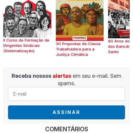
II Curso de Formação de
90 Anos do S
30 Propostas da Classe
Dirigentes Sindicais
dos Bancários
Trabalhadora para a
(Sistematização)
Santo
Justiça Climática
Receba nossos
alertas
em seu e-mail. Sem
spams.
E-
mail
*
ASSINAR
COMENTÁRIOS