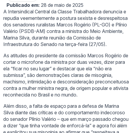
Publicado em:
28 de maio de 2025
A Intersindical Central da Classe Trabalhadora denuncia e
repudia veementemente a postura sexista e desrespeitosa
dos senadores ruralistas Marcos Rogério (PL-GO) e Plínio
Valério (PSDB-AM) contra a ministra do Meio Ambiente,
Marina Silva, durante reunião da Comissão de
Infraestrutura do Senado na terça-feira (27/05).
As atitudes do presidente da comissão Marcos Rogério de
cortar o microfone da ministra por duas vezes, dizer para
ela “ficar no seu lugar” e destacar que ela “não era
submissa”, são demonstrações claras de misoginia,
machismo, intimidação e desconsideração preconceituosa
contra a mulher ministra negra, de origem popular e ativista
reconhecida no Brasil e no mundo.
Além disso, a falta de espaço para a defesa de Marina
Silva diante das críticas e do comportamento indecoroso
do senador Plínio Valério – que em março passado chegou
a dizer “que tinha vontade de enforcá-la” e agora foi além
e explicitou sua misoginia ao afirmar que “respeitava a