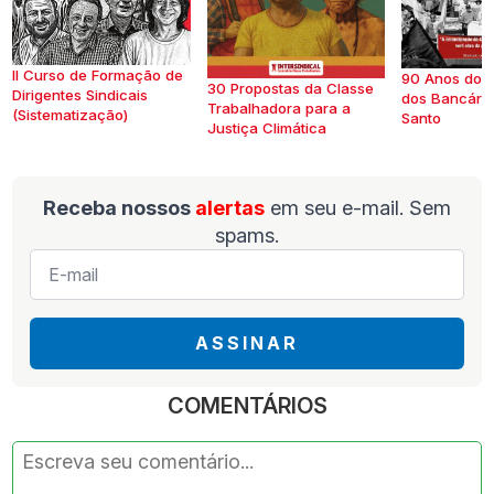
II Curso de Formação de
90 Anos do S
30 Propostas da Classe
Dirigentes Sindicais
dos Bancários
Trabalhadora para a
(Sistematização)
Santo
Justiça Climática
Receba nossos
alertas
em seu e-mail. Sem
spams.
E-
mail
*
ASSINAR
COMENTÁRIOS