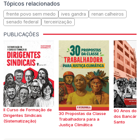
Tópicos relacionados
frente povo sem medo
ives gandra
renan calheiros
senado federal
terceirização
PUBLICAÇÕES
II Curso de Formação de
90 Anos do S
30 Propostas da Classe
Dirigentes Sindicais
dos Bancários
Trabalhadora para a
(Sistematização)
Santo
Justiça Climática