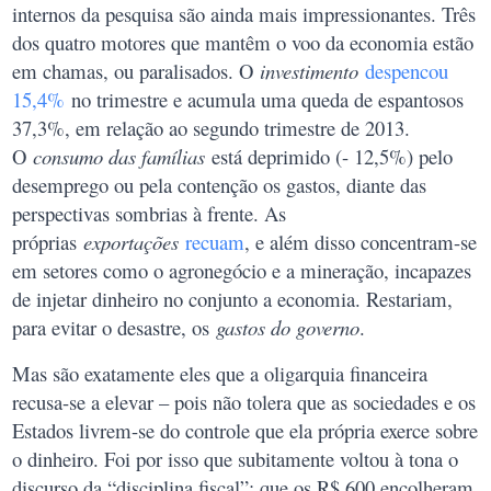
internos da pesquisa são ainda mais impressionantes. Três
dos quatro motores que mantêm o voo da economia estão
em chamas, ou paralisados. O
investimento
despencou
15,4%
no trimestre e acumula uma queda de espantosos
37,3%, em relação ao segundo trimestre de 2013.
O
consumo das famílias
está deprimido (- 12,5%) pelo
desemprego ou pela contenção os gastos, diante das
perspectivas sombrias à frente. As
próprias
exportações
recuam
, e além disso concentram-se
em setores como o agronegócio e a mineração, incapazes
de injetar dinheiro no conjunto a economia. Restariam,
para evitar o desastre, os
gastos do governo
.
Mas são exatamente eles que a oligarquia financeira
recusa-se a elevar – pois não tolera que as sociedades e os
Estados livrem-se do controle que ela própria exerce sobre
o dinheiro. Foi por isso que subitamente voltou à tona o
discurso da “disciplina fiscal”; que os R$ 600 encolheram