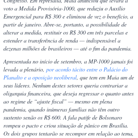
Congresso. Em represália, Maia anunciou que levará a
voto a Medida Provisória-1000, que reduziu o Auxílio
Emergencial para R$ 300 e eliminou de vez o benefício, a
partir de janeiro. Abre-se, portanto, a possibilidade de
alterar a medida, restituir os R$ 300 em três parcelas e
estender a transferência de renda — indispensável a
dezenas milhões de brasileiros — até o fim da pandemia.
Apresentada no início de setembro, a MP-1000 jamais foi
levada a plenário,
por acordo tácito entre o Palácio do
Planalto e a oposição neoliberal
, que tem em Maia um de
seus líderes. Nenhum destes setores queria contrariar a
oligarquia financeira, que deseja regressar o quanto antes
ao regime de “ajuste fiscal” — mesmo em plena
pandemia, quando inúmeras famílias não têm outro
sustento senão os R$ 600. A fala patife de Bolsonaro
rompeu o pacto e criou situação de pânico em Brasília.
Os dois grupos tentarão se recompor em relação ao tema,