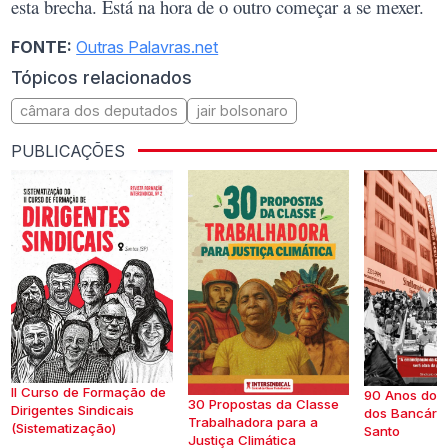
esta brecha. Está na hora de o outro começar a se mexer.
FONTE:
Outras Palavras.net
Tópicos relacionados
câmara dos deputados
jair bolsonaro
PUBLICAÇÕES
II Curso de Formação de
90 Anos do S
30 Propostas da Classe
Dirigentes Sindicais
dos Bancários
Trabalhadora para a
(Sistematização)
Santo
Justiça Climática