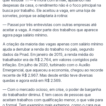
quer estudar TI — e mora com a mãe, ajudando nas
despesas da casa, o rendimento não é o foco principal na
busca por trabalho. Ele aceitou a vaga, em uma loja de
sorvetes, porque se adaptaria à rotina:
— Passei por três entrevistas com outras empresas até
aceitar a vaga. A maior parte dos trabalhos que aparece
agora paga salário mínimo.
A criação da maioria das vagas apenas com salário mínimo
ajuda a derrubar a renda do trabalho no país, segundo
dados da Pnad. Em janeiro de 2015, a renda média do
trabalhador era de R$ 2.764, em valores corrigidos pela
inflação. Em julho de 2020, turbinado com o Auxílio
Emergencial, que aqueceu a economia, chegou ao recorde
recente de R$ 2.967. Mas desde então teve diversas
quedas e agora está em R$ 2.569.
— Com o mercado ocioso, em crise, o poder de barganha
do trabalhador diminui. E tem casos de pessoas que
aceitam trabalhos com qualificação menor, o que vale para
o formal. Tem exemplos mais extremos, como o cara que