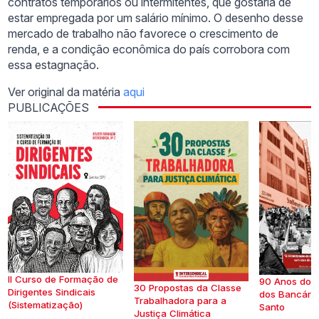
contratos temporários ou intermitentes, que gostaria de
estar empregada por um salário mínimo. O desenho desse
mercado de trabalho não favorece o crescimento de
renda, e a condição econômica do país corrobora com
essa estagnação.
Ver original da matéria
aqui
PUBLICAÇÕES
II Curso de Formação de
90 Anos do S
30 Propostas da Classe
Dirigentes Sindicais
dos Bancários
Trabalhadora para a
(Sistematização)
Santo
Justiça Climática