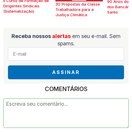
II Curso de Formação de
90 Anos do S
30 Propostas da Classe
Dirigentes Sindicais
dos Bancários
Trabalhadora para a
(Sistematização)
Santo
Justiça Climática
Receba nossos
alertas
em seu e-mail. Sem
spams.
E-
mail
*
ASSINAR
COMENTÁRIOS