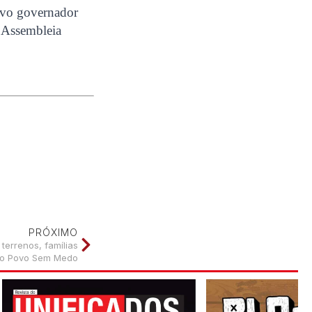
ovo governador
 Assembleia
PRÓXIMO
terrenos, famílias
o Povo Sem Medo