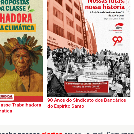
90 Anos do Sindicato dos Bancários
lasse Trabalhadora
do Espírito Santo
mática