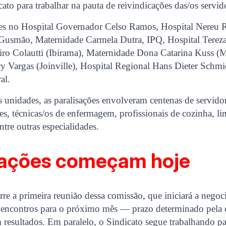
cato para trabalhar na pauta de reivindicações das/os servid
es no Hospital Governador Celso Ramos, Hospital Nereu 
e Gusmão, Maternidade Carmela Dutra, IPQ, Hospital Terez
ro Colautti (Ibirama), Maternidade Dona Catarina Kuss (M
 Vargas (Joinville), Hospital Regional Hans Dieter Schmid
al.
unidades, as paralisações envolveram centenas de servidor
/es, técnicas/os de enfermagem, profissionais de cozinha, l
ntre outras especialidades.
ações começam hoje
rre a primeira reunião dessa comissão, que iniciará a negoci
 encontros para o próximo mês — prazo determinado pela c
 resultados. Em paralelo, o Sindicato segue trabalhando par