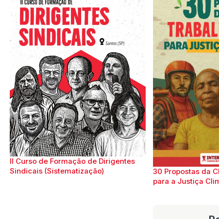
II Curso de Formação de Dirigentes
Sindicais (Sistematização)
30 Propostas da C
para a Justiça Cli