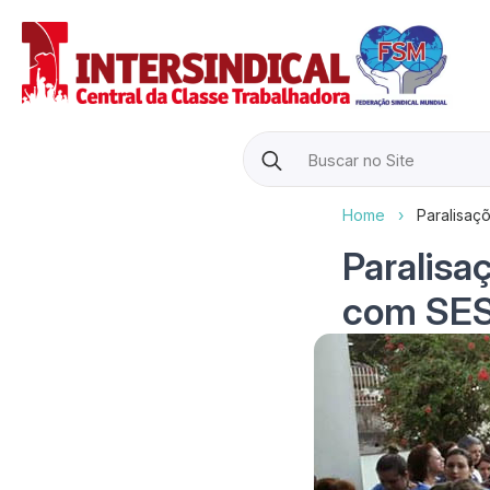
Search
for:
Home
›
Paralisaç
Paralisa
com SE