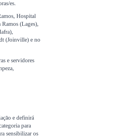
oras/es.
Ramos, Hospital
a Ramos (Lages),
afra),
t (Joinville) e no
as e servidores
impeza,
ação e definirá
ategoria para
a sensibilizar os