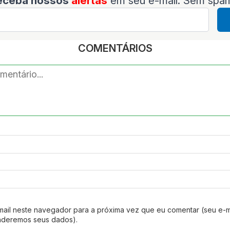
eceba nossos
alertas
em seu e-mail. Sem spa
COMENTÁRIOS
mail neste navegador para a próxima vez que eu comentar (seu e-m
nderemos seus dados).