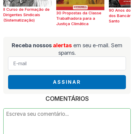
II Curso de Formação de
90 Anos do S
30 Propostas da Classe
Dirigentes Sindicais
dos Bancários
Trabalhadora para a
(Sistematização)
Santo
Justiça Climática
Receba nossos
alertas
em seu e-mail. Sem
spams.
E-
mail
*
ASSINAR
COMENTÁRIOS