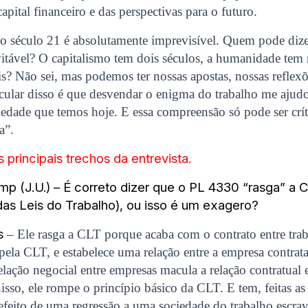
apital financeiro e das perspectivas para o futuro.
 século 21 é absolutamente imprevisível. Quem pode dize
vitável? O capitalismo tem dois séculos, a humanidade tem 
s? Não sei, mas podemos ter nossas apostas, nossas reflexõ
acular disso é que desvendar o enigma do trabalho me aju
edade que temos hoje. E essa compreensão só pode ser crít
a”.
os principais trechos da entrevista.
mp (J.U.) – É correto dizer que o PL 4330 “rasga” a 
as Leis do Trabalho), ou isso é um exagero?
s
– Ele rasga a CLT porque acaba com o contrato entre trab
pela CLT, e estabelece uma relação entre a empresa contrata
elação negocial entre empresas macula a relação contratual e
nisso, ele rompe o princípio básico da CLT. E tem, feitas as
 efeito de uma regressão a uma sociedade do trabalho escrav