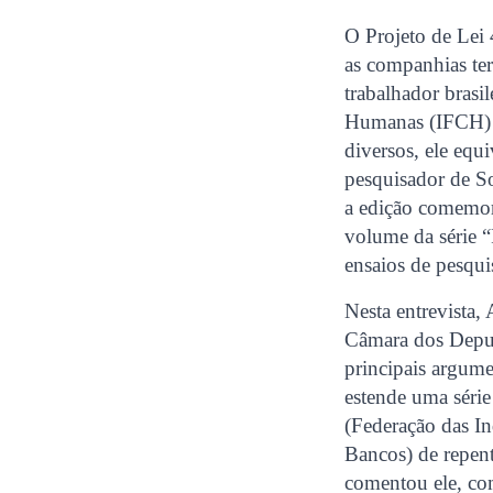
O Projeto de Lei 
as companhias ter
trabalhador brasil
Humanas (IFCH) d
diversos, ele equ
pesquisador de S
a edição comemora
volume da série “
ensaios de pesquis
Nesta entrevista,
Câmara dos Deput
principais argume
estende uma série 
(Federação das In
Bancos) de repent
comentou ele, co