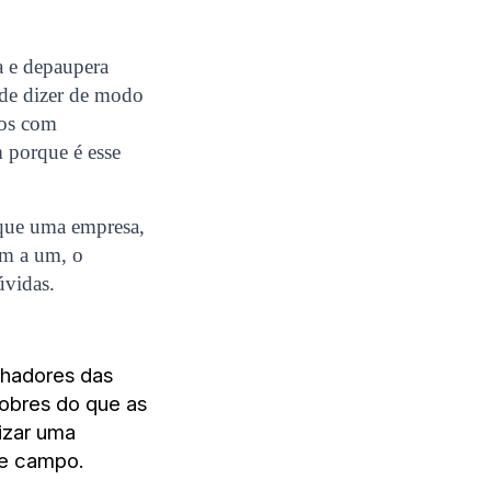
ga e depaupera
 de dizer de modo
mos com
m porque é esse
 que uma empresa,
 um a um, o
úvidas.
lhadores das
nobres do que as
lizar uma
se campo.