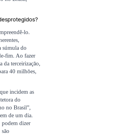
 desprotegidos?
compreendê-lo.
nerentes,
 a súmula do
de-fim. Ao fazer
a da terceirização,
para 40 milhões,
 que incidem as
otetora do
ho no Brasil”,
nem de um dia.
ão podem dizer
: são