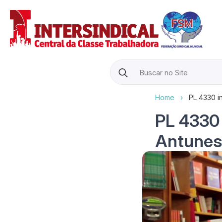
Search
for:
Home
›
PL 4330 in
PL 4330 i
Antunes