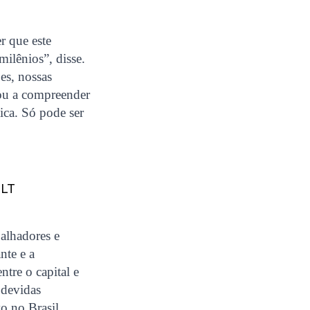
r que este
milênios”, disse.
es, nossas
dou a compreender
ica. Só pode ser
CLT
alhadores e
nte e a
ntre o capital e
 devidas
o no Brasil,