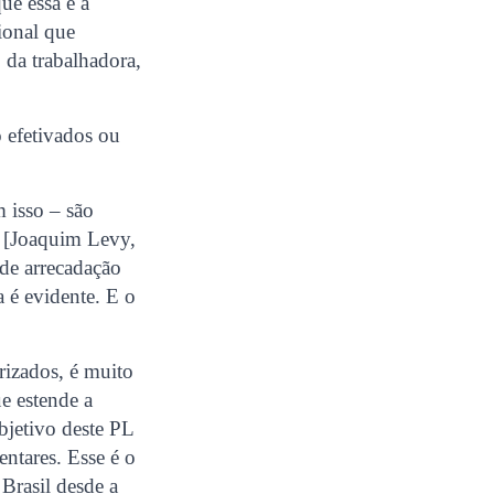
ue essa é a
ional que
 da trabalhadora,
o efetivados ou
 isso – são
y [Joaquim Levy,
de arrecadação
a é evidente. E o
irizados, é muito
e estende a
objetivo deste PL
entares. Esse é o
 Brasil desde a