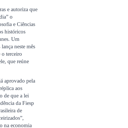
ras e autoriza que
dia” o
osofia e Ciências
 históricos
tunes. Um
 lança neste mês
o terceiro
ele, que reúne
 já aprovado pela
éplica aos
o de que a lei
idência da Fiesp
sileira de
ceirizados”,
ho na economia