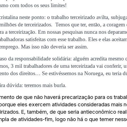
smo com todos os seus limites!
ristalina neste ponto: o trabalho terceirizado avilta, subju
milhões de terceirizados. Temos que ter, então, a coragem
tra a terceirização. Em nossas pesquisas nunca nos depara
abalhadoras satisfeitas com esse trabalho. Eles e elas aceita
emprego. Mas isso não deveria ser assim.
caso da responsabilidade solidária: alguém acredita mesmo
amos, 3 mil trabalhadores de uma terceirizada vai conferir,
ento dos direitos… Se estivéssemos na Noruega, eu teria d
ira dúvida: teremos mais burla.
umento de que não haverá precarização para os traba
 porque eles exercem atividades consideradas mais 
eirizados. E, também, de que seria antieconômico rea
mpla de atividades-fim, logo não há o que temer nes