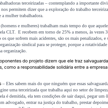
rabalhadoras terceirizadas – contemplando a importante divi
 nos permitem dizer que a exploração do trabalho terceiriz
 a mulher trabalhadora.
os (homens e mulheres) trabalham mais tempo do que aquele
ela CLT. E recebem em torno de 25% a menos, às vezes 
ão os que sofrem mais acidentes, são os mais penalizados, e
rganização sindical para se proteger, porque a rotatividade
sa organização.
roponentes do projeto dizem que ele traz salvaguardas
s, como a responsabilidade solidária entre a empresa
s
– Eles sabem mais do que ninguém que essas salvaguarda
gine uma terceirizada que trabalha aqui no setor de limpez
ela é demitida, ela tem condições de sair daqui, pegar um ô
um advogado, entrar na justiça do trabalho, prestar depoime