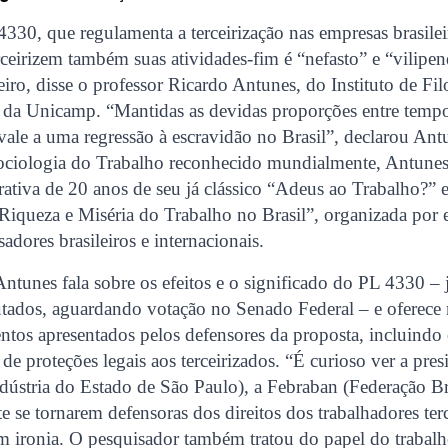
4330, que regulamenta a terceirização nas empresas brasilei
ceirizem também suas atividades-fim é “nefasto” e “vilipen
eiro, disse o professor Ricardo Antunes, do Instituto de Fil
a Unicamp. “Mantidas as devidas proporções entre tempos
ivale a uma regressão à escravidão no Brasil”, declarou An
ociologia do Trabalho reconhecido mundialmente, Antunes
tiva de 20 anos de seu já clássico “Adeus ao Trabalho?” e 
Riqueza e Miséria do Trabalho no Brasil”, organizada por 
adores brasileiros e internacionais.
 Antunes fala sobre os efeitos e o significado do PL 4330 –
ados, aguardando votação no Senado Federal – e oferece r
ntos apresentados pelos defensores da proposta, incluindo 
de proteções legais aos terceirizados. “É curioso ver a pres
dústria do Estado de São Paulo), a Febraban (Federação Bra
e se tornarem defensoras dos direitos dos trabalhadores ter
m ironia. O pesquisador também tratou do papel do trabal