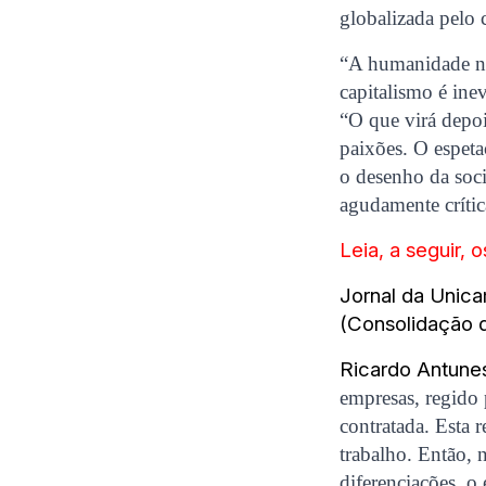
globalizada pelo c
“A humanidade no
capitalismo é ine
“O que virá depoi
paixões. O espet
o desenho da soci
agudamente crític
Leia, a seguir, 
Jornal da Unica
(Consolidação d
Ricardo Antune
empresas, regido 
contratada. Esta r
trabalho. Então, 
diferenciações, o