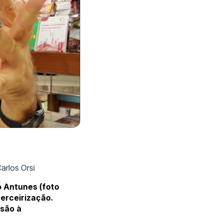
arlos Orsi
o Antunes (foto
terceirização.
ssão à