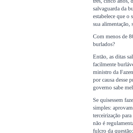
três, cinco anos,
salvaguarda da bu
estabelece que o 
sua alimentação, s
Com menos de 800 
burlados?
Então, as ditas s
facilmente burláv
ministro da Faze
por causa desse p
governo sabe mel
Se quisessem faze
simples: aprovam
terceirização par
não é regulamenta
fulcro da questão: