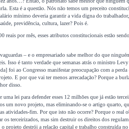
 dez anos…? Então, o patronato sabe melhor que ninguém q
rla. Esta é a questão. Nós não temos um preceito constituc
salário mínimo deveria garantir a vida digna do trabalhador,
aúde, previdência, cultura, lazer? Pois é.
reais por mês, esses atributos constitucionais estão send
alvaguardas – e o empresariado sabe melhor do que ninguém
eis. Isso é tanto verdade que semanas atrás o ministro Lev
nda] foi ao Congresso manifestar preocupação com a perda 
rojeto. E por que vai ter menos arrecadação? Porque a burl
hor disso.
r uma lei para defender esses 12 milhões que já estão terce
os um novo projeto, mas eliminando-se o artigo quarto, qu
a as atividades-fim. Por que isto não ocorre? Porque o real 
r os terceirizados, mas sim destruir os direitos dos regulam
 o projeto destrói a relação capital e trabalho construída no