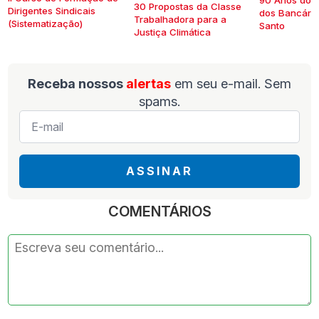
90 Anos do S
30 Propostas da Classe
Dirigentes Sindicais
dos Bancários
Trabalhadora para a
(Sistematização)
Santo
Justiça Climática
Receba nossos
alertas
em seu e-mail. Sem
spams.
E-
mail
*
ASSINAR
COMENTÁRIOS