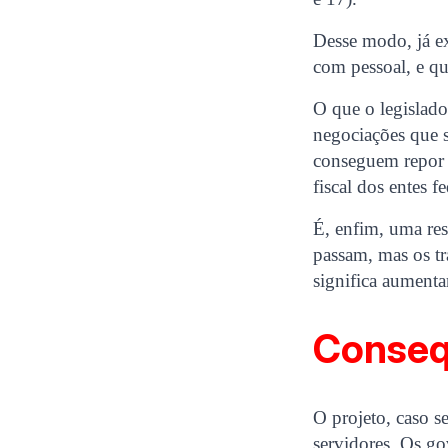
Desse modo, já e
com pessoal, e q
O que o legislado
negociações que s
conseguem repor 
fiscal dos entes f
É, enfim, uma res
passam, mas os t
significa aumenta
Conseq
O projeto, caso s
servidores. Os go