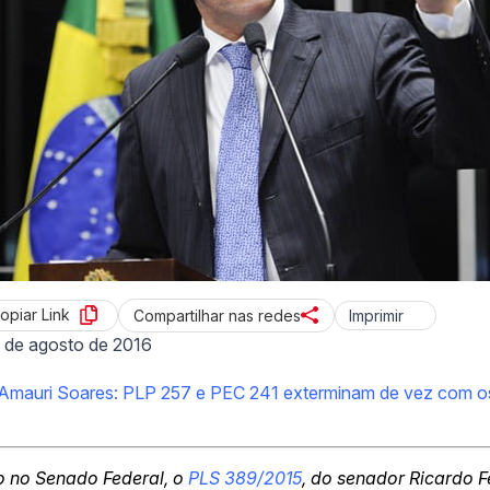
opiar Link
Imprimir
Compartilhar nas redes
 de agosto de 2016
 Amauri Soares: PLP 257 e PEC 241 exterminam de vez com os
o no Senado Federal, o
PLS 389/2015
, do senador Ricardo 