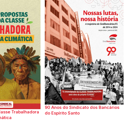
90 Anos do Sindicato dos Bancários
lasse Trabalhadora
do Espírito Santo
mática