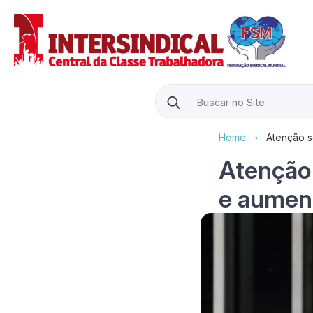
Search
for:
Home
›
Atenção se
Atenção 
e aument