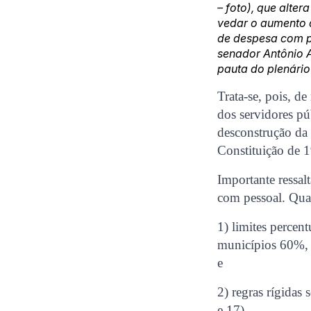
– foto), que alte
vedar o aumento 
de despesa com pe
senador Antônio A
pauta do plenário
Trata-se, pois, de
dos servidores pú
desconstrução da 
Constituição de 
Importante ressal
com pessoal. Qua
1) limites percen
municípios 60%, a
e
2) regras rígidas
e 17).