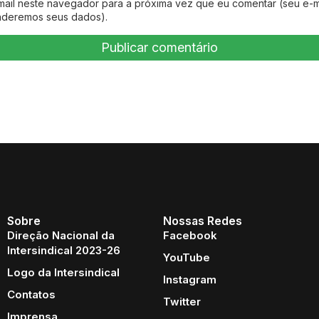
mail neste navegador para a próxima vez que eu comentar (seu e-m
nderemos seus dados).
Sobre
Nossas Redes
Direção Nacional da
Facebook
Intersindical 2023-26
YouTube
Logo da Intersindical
Instagram
Contatos
Twitter
Imprensa