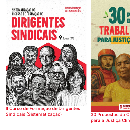
II Curso de Formação de Dirigentes
Sindicais (Sistematização)
30 Propostas da C
para a Justiça Cli