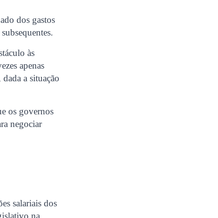
uado dos gastos
 subsequentes.
stáculo às
vezes apenas
 dada a situação
que os governos
ra negociar
s salariais dos
islativo na