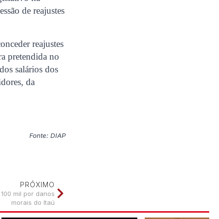
essão de reajustes
conceder reajustes
ra pretendida no
dos salários dos
idores, da
Fonte: DIAP
PRÓXIMO
 100 mil por danos
morais do Itaú