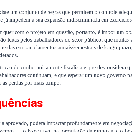
xiste um conjunto de regras que permitem o controle adeq
ue já impedem a sua expansão indiscriminada em exercícios
r quer com o projeto em questão, portanto, é impor um ob
ão feitas pelos trabalhadores do setor público, que muitas 
perdas em parcelamentos anuais/semestrais de longo prazo,
ederados.
trição de cunho unicamente fiscalista e que desconsidera 
rabalhadores continuam, e que esperar um novo governo pa
r as perdas por mais tempo.
uências
eja aprovado, poderá impactar profundamente em negociaçõe
vernos — o Executivo, na formulação da proposta, e o Leg