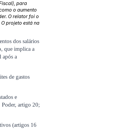
Fiscal), para
m como o aumento
r. O relator foi o
 O projeto está na
mentos dos salários
o, que implica a
l após a
ites de gastos
stados e
 Poder, artigo 20;
tivos (artigos 16