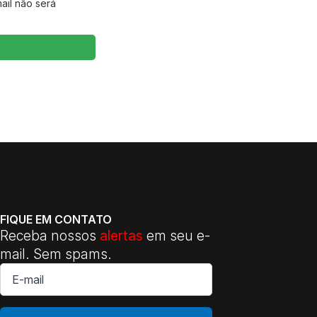
ail não será
FIQUE EM CONTATO
Receba nossos
alertas
em seu e-
mail. Sem spams.
E-
mail
*