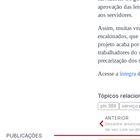
aprovação das lei
aos servidores.
Assim, muitas vez
escalonados, que 
projeto acaba por 
trabalhadores do 
precarização dos 
Acesse a
íntegra
d
Tópicos relaci
pls 389
serviço 
ANTERIOR
Desastre anuncia
de vez com os dir
PUBLICAÇÕES