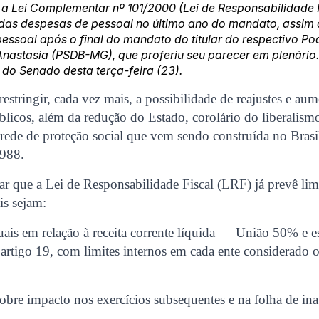
ra a Lei Complementar nº 101/2000 (Lei de Responsabilidade 
das despesas de pessoal no último ano do mandato, assi
ssoal após o final do mandato do titular do respectivo Pode
nastasia (PSDB-MG), que proferiu seu parecer em plenário.
 do Senado desta terça-feira (23).
 restringir, cada vez mais, a possibilidade de reajustes e au
blicos, além da redução do Estado, corolário do liberalism
rede de proteção social que vem sendo construída no Brasi
1988.
tar que a Lei de Responsabilidade Fiscal (LRF) já prevê lim
is sejam:
tuais em relação à receita corrente líquida — União 50% e e
rtigo 19, com limites internos em cada ente considerado o
 sobre impacto nos exercícios subsequentes e na folha de ina