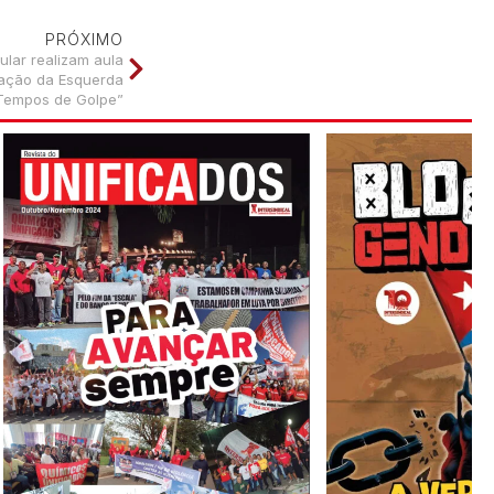
PRÓXIMO
lar realizam aula
zação da Esquerda
Tempos de Golpe”