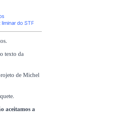
os
 liminar do STF
os.
o texto da
projeto de Michel
nquete.
ão aceitamos a