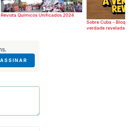
Revista Químicos Unificados 2024
Sobre Cuba – Bloque
verdade revelada
ms.
ASSINAR