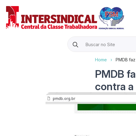
Search
for:
Home
›
PMDB faz 
PMDB fa
contra a