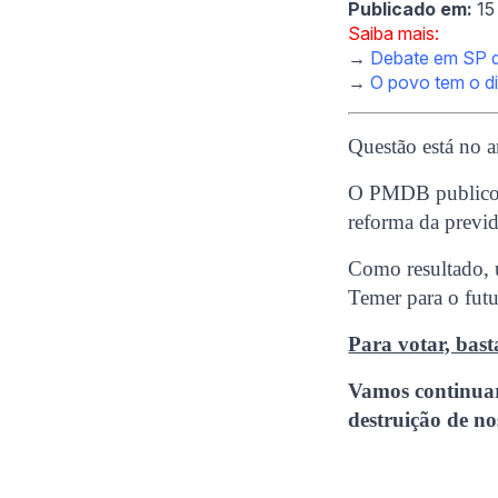
Publicado em:
15
Saiba mais:
→
Debate em SP di
→
O povo tem o di
Questão está no a
O PMDB publicou 
reforma da previ
Como resultado, u
Temer para o futu
Para votar, bas
Vamos continuar
destruição de no