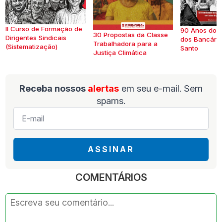
II Curso de Formação de
90 Anos do S
30 Propostas da Classe
Dirigentes Sindicais
dos Bancários
Trabalhadora para a
(Sistematização)
Santo
Justiça Climática
Receba nossos
alertas
em seu e-mail. Sem
spams.
E-
mail
*
ASSINAR
COMENTÁRIOS