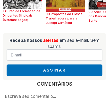
II Curso de Formação de
90 Anos do S
30 Propostas da Classe
Dirigentes Sindicais
dos Bancários
Trabalhadora para a
(Sistematização)
Santo
Justiça Climática
Receba nossos
alertas
em seu e-mail. Sem
spams.
E-
mail
*
ASSINAR
COMENTÁRIOS