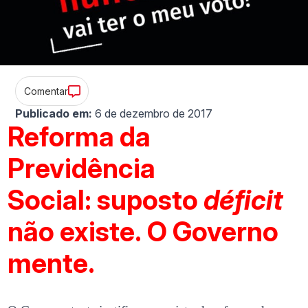
Comentar
Publicado em:
6 de dezembro de 2017
Reforma da
Previdência
Social: suposto
déficit
não existe. O Governo
mente.