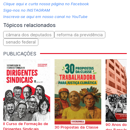
Clique aqui e curta nossa página no Facebook
Siga-nos no INSTAGRAM
Inscreva-se aqui em nosso canal no YouTube
Tópicos relacionados
câmara dos deputados
reforma da previdência
senado federal
PUBLICAÇÕES
II Curso de Formação de
90 Anos do S
30 Propostas da Classe
Dirigentes Sindicais
dos Bancários