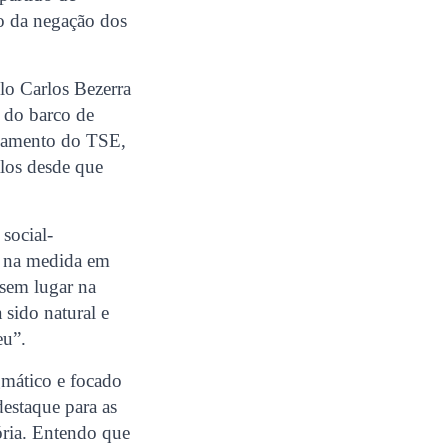
do da negação dos
lo Carlos Bezerra
 do barco de
lgamento do TSE,
los desde que
social-
, na medida em
sem lugar na
 sido natural e
eu”.
gmático e focado
destaque para as
ória. Entendo que