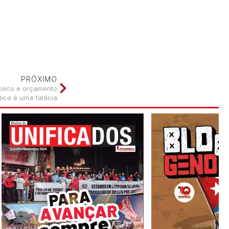
PRÓXIMO
lico e orçamento
ico é uma falácia