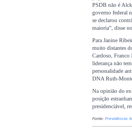
PSDB não é Alckm
governo federal n
se declarou contr
maioria”, disse n
Para Janine Ribei
muito distantes 
Cardoso, Franco 
liderança não tem
personalidade an
DNA Ruth-Montor
Na opinião do ex-
posição estranha
presidenciável, r
Fonte:
Previdência: 