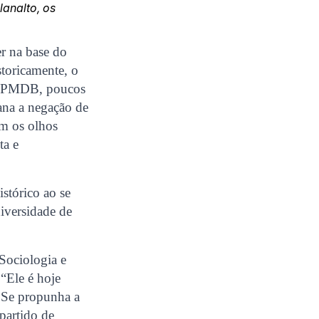
analto, os
r na base do
storicamente, o
do PMDB, poucos
ana a negação de
em os olhos
ta e
stórico ao se
iversidade de
 Sociologia e
“Ele é hoje
. Se propunha a
partido de