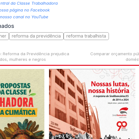
tral da Classe Trabalhadora
nossa página no Facebook
 nosso canal no YouTube
onados
mer
reforma da previdência
reforma trabalhista
: Reforma da Previdência prejudica
Comparar orçamento púb
dos, mulheres e negros
domést