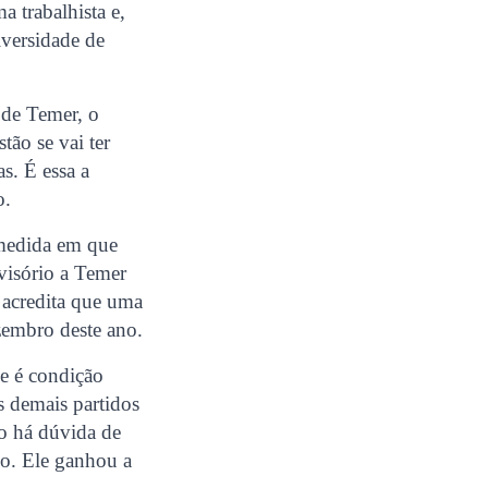
a trabalhista e,
niversidade de
 de Temer, o
tão se vai ter
s. É essa a
o.
a medida em que
visório a Temer
s acredita que uma
zembro deste ano.
e é condição
s demais partidos
o há dúvida de
o. Ele ganhou a