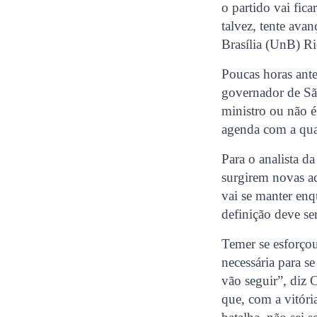
o partido vai fic
talvez, tente avan
Brasília (UnB) Ri
Poucas horas ante
governador de São
ministro ou não é
agenda com a qua
Para o analista d
surgirem novas a
vai se manter enq
definição deve se
Temer se esforço
necessária para s
vão seguir”, diz
que, com a vitór