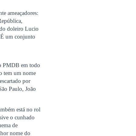
nte ameaçadores:
República,
 do doleiro Lucio
 “É um conjunto
o do PMDB em todo
não tem um nome
escartado por
 São Paulo, João
ambém está no rol
usive o cunhado
quema de
elhor nome do