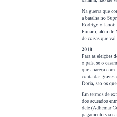
batalha, não sei s
Na guerra que co
a batalha no Supr
Rodrigo o Janot; 
Funaro, além de 
de coisas que vai
2018
Para as eleições
o país, se o cas
que apareça com 
conta das graves 
Doria, são os qu
Em termos de exp
dos acusados entr
dele (Adhemar Cé
pagamento via cai