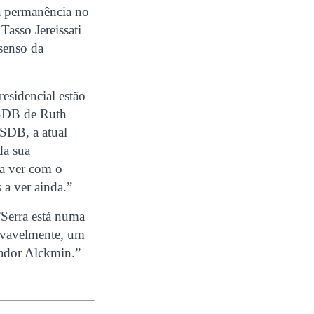
a permanência no
Tasso Jereissati
senso da
esidencial estão
PSDB de Ruth
PSDB, a atual
da sua
a ver com o
a ver ainda.”
”Serra está numa
ovavelmente, um
rnador Alckmin.”