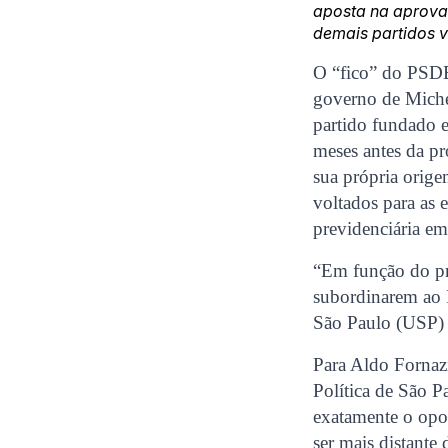
aposta na aprova
demais partidos v
O “fico” do PSDB
governo de Michel
partido fundado 
meses antes da p
sua própria orige
voltados para as 
previdenciária em
“Em função do pr
subordinarem ao P
São Paulo (USP) 
Para Aldo Fornazi
Política de São P
exatamente o opos
ser mais distante