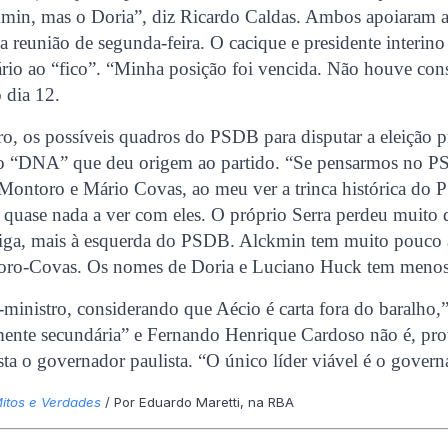
in, mas o Doria”, diz Ricardo Caldas. Ambos apoiaram 
a reunião de segunda-feira. O cacique e presidente interino 
ário ao “fico”. “Minha posição foi vencida. Não houve con
o dia 12.
ro, os possíveis quadros do PSDB para disputar a eleição pr
do “DNA” que deu origem ao partido. “Se pensarmos no 
Montoro e Mário Covas, ao meu ver a trinca histórica do 
 quase nada a ver com eles. O próprio Serra perdeu muito 
tiga, mais à esquerda do PSDB. Alckmin tem muito pouco 
o-Covas. Os nomes de Doria e Luciano Huck tem menos 
ministro, considerando que Aécio é carta fora do baralho,
mente secundária” e Fernando Henrique Cardoso não é, pr
esta o governador paulista. “O único líder viável é o gove
Mitos e Verdades
/ Por Eduardo Maretti, na RBA