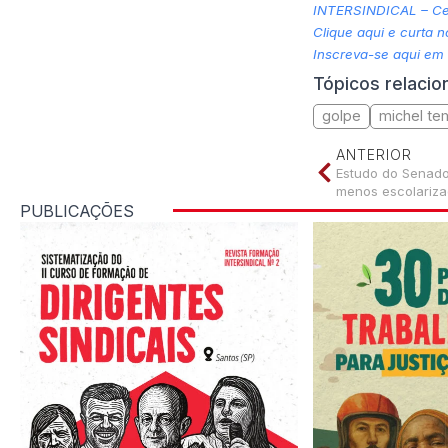
INTERSINDICAL – Cen
Clique aqui e curta 
Inscreva-se aqui em
Tópicos relaci
golpe
michel te
ANTERIOR
Estudo do Senado
menos escolariza
PUBLICAÇÕES