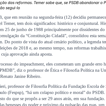
ção das reformas. Temer sabe que, se PSDB abandonar o Pl
ão segui-lo
, que em reunião na segunda-feira (12) decidiu permanece
 Temer, tem dois significados: histórico e conjuntural. Hi
em 25 de junho de 1988 principalmente por dissidentes 
romulgação da “Constituição Cidadã”, consolidou esta sem
m. Do ponto de vista do atual cenário político, a legenda t
eleições de 2018 e, ao mesmo tempo, nas reformas trabalhis
 cuja aprovação ainda aposta.
ocesso do impeachment, eles cometeram um grande erro hi
MDB”, diz o professor de Ética e Filosofia Política na Un
Renato Janine Ribeiro.
eri, professor de Filosofia Política da Fundação Escola de
aulo (Fespsp), “há um colapso político e moral” do PSDB. 
to do que se propôs a ser 29 anos atrás, em sua fundação
 das benesses do poder e próximo da pulsação das ruas, um 