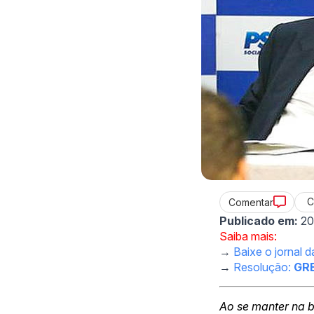
C
Comentar
Publicado em:
20
Saiba mais:
→
Baixe o jornal 
→
Resolução:
GR
Ao se manter na 