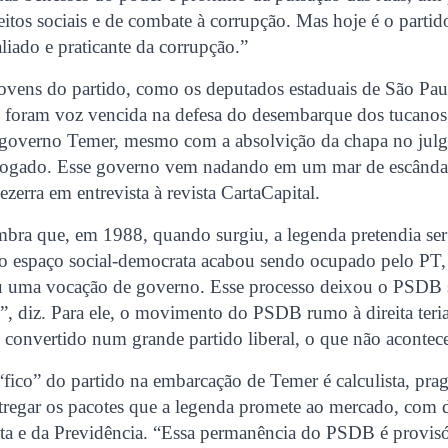
eitos sociais e de combate à corrupção. Mas hoje é o parti
 aliado e praticante da corrupção.”
jovens do partido, como os deputados estaduais de São Pau
s, foram voz vencida na defesa do desembarque dos tucanos
 governo Temer, mesmo com a absolvição da chapa no ju
afogado. Esse governo vem nadando em um mar de escânda
zerra em entrevista à revista CartaCapital.
mbra que, em 1988, quando surgiu, a legenda pretendia ser 
o espaço social-democrata acabou sendo ocupado pelo PT
 uma vocação de governo. Esse processo deixou o PSDB 
”, diz. Para ele, o movimento do PSDB rumo à direita teria
se convertido num grande partido liberal, o que não acontec
“fico” do partido na embarcação de Temer é calculista, pra
ntregar os pacotes que a legenda promete ao mercado, com 
ista e da Previdência. “Essa permanência do PSDB é provis