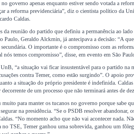
ar no governo apenas enquanto estiver sendo votada a reform
çar a reforma previdenciária”, diz o cientista político da U
cardo Caldas.
s da reunião do partido que definiu a permanência ao lado
 Paulo, Geraldo Alckmin, já antecipava a decisão: “A ques
 secundária. O importante é o compromisso com as reforma
l nós temos compromisso”, disse, em evento em São Paul
a UnB, “a situação vai ficar insustentável para o partido n
cusações contra Temer, como estão surgindo”. O apoio pro
uanto a situação do próprio presidente é indefinida. Calda
r decorrente de um processo que não terminará antes de de
u muito para manter os tucanos no governo porque sabe qu
e segurar na presidência. “Se o PSDB resolver abandonar, o
 Caldas. “No momento acho que não vai acontecer nada. Nã
ia no TSE, Temer ganhou uma sobrevida, ganhou um fôleg