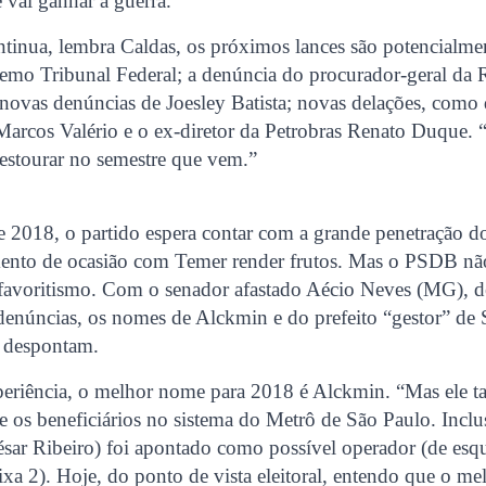
e vai ganhar a guerra.”
ntinua, lembra Caldas, os próximos lances são potencialme
emo Tribunal Federal; a denúncia do procurador-geral da 
novas denúncias de Joesley Batista; novas delações, como
Marcos Valério e o ex-diretor da Petrobras Renato Duque.
 estourar no semestre que vem.”
 de 2018, o partido espera contar com a grande penetraçã
amento de ocasião com Temer render frutos. Mas o PSDB 
favoritismo. Com o senador afastado Aécio Neves (MG), d
denúncias, os nomes de Alckmin e do prefeito “gestor” de
e despontam.
eriência, o melhor nome para 2018 é Alckmin. “Mas ele t
e os beneficiários no sistema do Metrô de São Paulo. Incl
sar Ribeiro) foi apontado como possível operador (de es
xa 2). Hoje, do ponto de vista eleitoral, entendo que o m