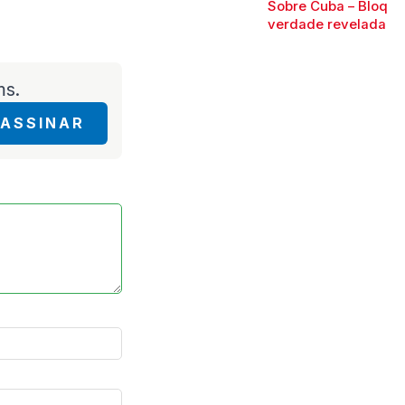
Sobre Cuba – Bloque
verdade revelada
ms.
ASSINAR