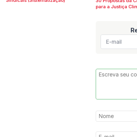
Sindicais (Sistematização)
30 Propostas da C
para a Justiça Cli
R
E-
mail
*