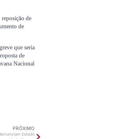
, reposição de
 aumento de
greve que seria
proposta de
avana Nacional
PRÓXIMO
 denunciam Estado