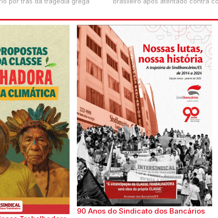
o por trás da tragédia grega
brasileiro após atentado contra 
90 Anos do Sindicato dos Bancários