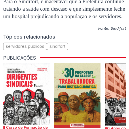
Para o Sindifort, é inaceitável que a Prefeitura continue
tratando a saúde com descaso e que simplesmente feche
um hospital prejudicando a população e os servidores.
Fonte: Sindifort
Tópicos relacionados
servidores públicos
sindifort
PUBLICAÇÕES
II Curso de Formação de
90 Anos do S