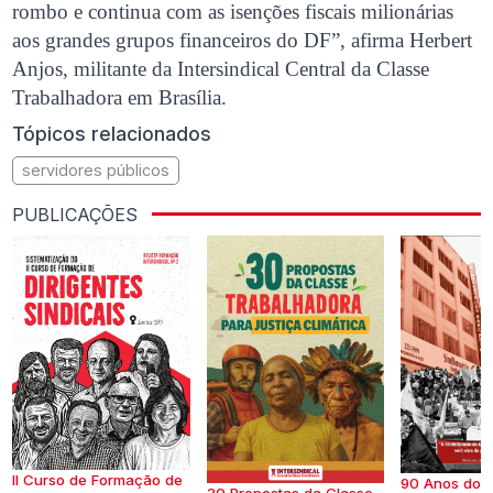
rombo e continua com as isenções fiscais milionárias
aos grandes grupos financeiros do DF”, afirma Herbert
Anjos, militante da Intersindical Central da Classe
Trabalhadora em Brasília.
Tópicos relacionados
servidores públicos
PUBLICAÇÕES
II Curso de Formação de
90 Anos do S
30 Propostas da Classe