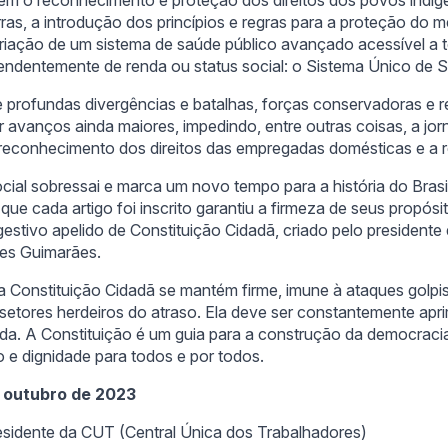
as, a introdução dos princípios e regras para a proteção do m
criação de um sistema de saúde público avançado acessível a t
ependentemente de renda ou status social: o Sistema Único de
 profundas divergências e batalhas, forças conservadoras e r
 avanços ainda maiores, impedindo, entre outras coisas, a jo
 reconhecimento dos direitos das empregadas domésticas e a r
cial sobressai e marca um novo tempo para a história do Brasi
e cada artigo foi inscrito garantiu a firmeza de seus propósito
gestivo apelido de Constituição Cidadã, criado pelo president
ses Guimarães.
 Constituição Cidadã se mantém firme, imune à ataques golpis
setores herdeiros do atraso. Ela deve ser constantemente apr
ada. A Constituição é um guia para a construção da democraci
to e dignidade para todos e por todos.
e outubro de 2023
residente da CUT (Central Única dos Trabalhadores)