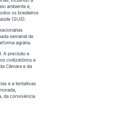
eio ambiente e,
odos os brasileiros
 Saúde (SUS).
eacionárias
rnada semanal de
eforma agrária.
l. A precisão e
s civilizatórios e
e da Câmara e da
tas e a tentativas
imorada,
a, da convivência