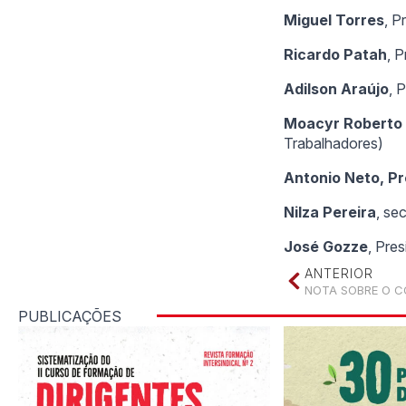
Miguel Torres
, P
Ricardo Patah
, 
Adilson Araújo
, 
Moacyr Roberto
Trabalhadores)
Antonio Neto, P
Nilza Pereira
, se
José Gozze
, Pre
ANTERIOR
NOTA SOBRE O C
PUBLICAÇÕES