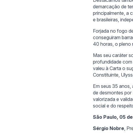
demarcação de terr
principalmente, a 
e brasileiras, ind
Forjada no fogo de
conseguiram barrar
40 horas, o pleno
Mas seu caráter so
profundidade com qu
valeu à Carta o su
Constituinte, Ulys
Em seus 35 anos, a
de desmontes por 
valorizada e valid
social e do respei
São Paulo, 05 d
Sérgio Nobre
, P