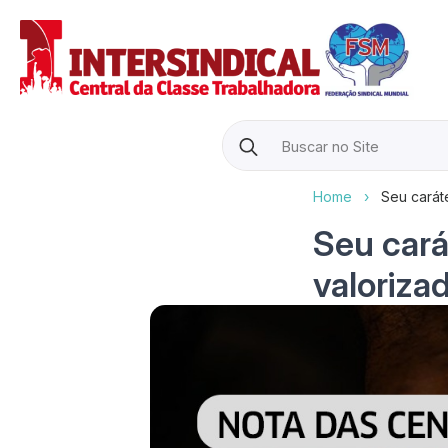
Search
for:
Home
›
Seu carát
Seu cará
valoriza