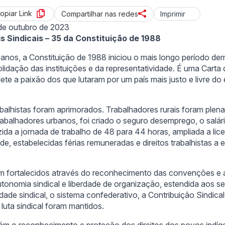
opiar Link
Imprimir
Compartilhar nas redes
de outubro de 2023
s Sindicais – 35 da Constituição de 1988
nos, a Constituição de 1988 iniciou o mais longo período dem
lidação das instituições e da representatividade. É uma Carta
lete a paixão dos que lutaram por um país mais justo e livre do 
rabalhistas foram aprimorados. Trabalhadores rurais foram ple
abalhadores urbanos, foi criado o seguro desemprego, o salári
uzida a jornada de trabalho de 48 para 44 horas, ampliada a li
ade, estabelecidas férias remuneradas e direitos trabalhistas 
am fortalecidos através do reconhecimento das convenções e 
utonomia sindical e liberdade de organização, estendida aos se
idade sindical, o sistema confederativo, a Contribuição Sindical
luta sindical foram mantidos.
 o reconhecimento e proteção dos direitos dos povos indíge