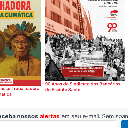
90 Anos do Sindicato dos Bancários
lasse Trabalhadora
do Espírito Santo
mática
eceba nossos
alertas
em seu e-mail. Sem spa