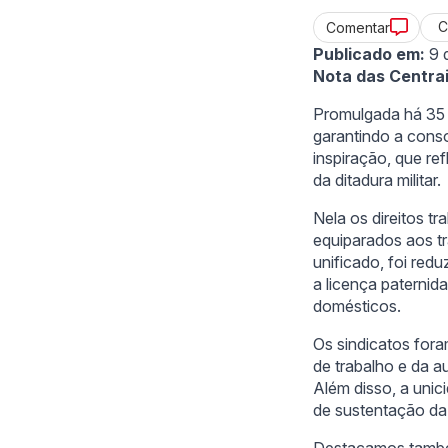
C
Comentar
Publicado em:
9 
Nota das Centrai
Promulgada há 35 a
garantindo a conso
inspiração, que ref
da ditadura militar.
Nela os direitos t
equiparados aos tr
unificado, foi red
a licença paternid
domésticos.
Os sindicatos for
de trabalho e da a
Além disso, a unic
de sustentação da 
Destacamos também