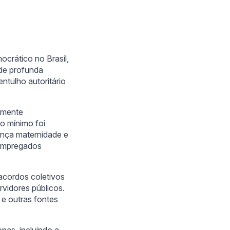
ocrático no Brasil,
 de profunda
entulho autoritário
namente
o mínimo foi
cença maternidade e
a empregados
acordos coletivos
rvidores públicos.
 e outras fontes
nas, incluindo a