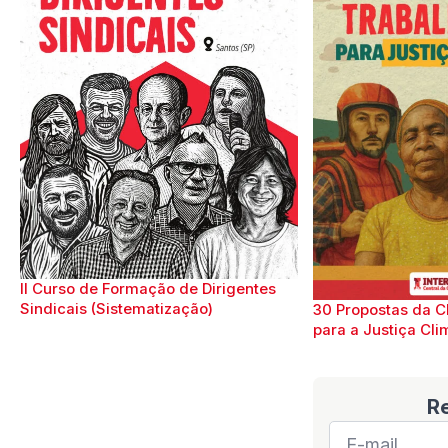
II Curso de Formação de Dirigentes
Sindicais (Sistematização)
30 Propostas da C
para a Justiça Cli
R
E-
mail