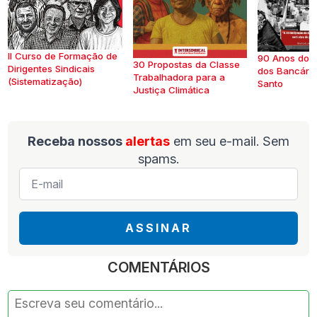
II Curso de Formação de
90 Anos do S
30 Propostas da Classe
Dirigentes Sindicais
dos Bancários
Trabalhadora para a
(Sistematização)
Santo
Justiça Climática
Receba nossos
alertas
em seu e-mail. Sem
spams.
E-
mail
*
ASSINAR
COMENTÁRIOS