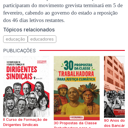
participaram do movimento grevista terminará em 5 de
fevereiro, cabendo ao governo do estado a reposição
dos 46 dias letivos restantes.
Tópicos relacionados
educação
educadores
PUBLICAÇÕES
II Curso de Formação de
90 Anos do S
30 Propostas da Classe
Dirigentes Sindicais
dos Bancários
Trabalhadora para a