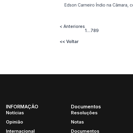
Edson Carneiro Índio na Câmara, co
< Anteriores
1
…
7
8
9
<< Voltar
INFORMAÇÃO
Documentos
Notícias
Resoluções
Opinião
Notas
Internacional
Documentos