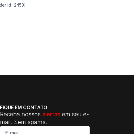
lider id=2453]
FIQUE EM CONTATO
Receba nossos
alertas
em seu e-
mail. Sem spams.
E-
mail