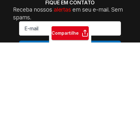
FIQUE EM CONTATO
Receba nossos
alertas
em seu e-mail. Sem
spams.
E-
mail
*
Compartilhe
ASSINAR
INTERSINDICAL Central da Classe Trabalhadora | 2014-2026.
Sede Nacional: Rua Riachuelo, 122 - CEP: 01007-000 | Praça da
Sé - São Paulo - SP | Fone: +55 11 3105-5510 | E-mail:
contato@intersindicalcentral.com.br
Sindicatos e movimentos
sociais. Permitida a reprodução dos conteúdos do site,
desde que citada a fonte. Esse site é protegido por