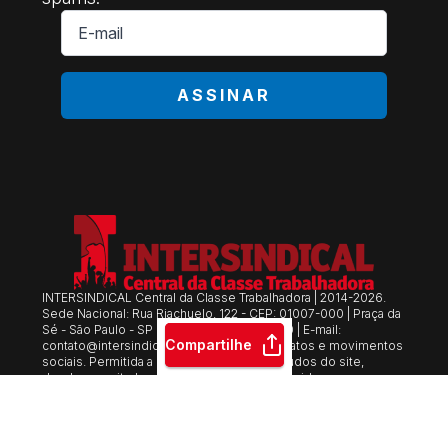
E-
mail
*
ASSINAR
INTERSINDICAL Central da Classe Trabalhadora | 2014-2026.
Sede Nacional: Rua Riachuelo, 122 - CEP: 01007-000 | Praça da
Sé - São Paulo - SP | Fone: +55 11 3105-5510 | E-mail:
Compartilhe
contato@intersindicalcentral.com.br
Sindicatos e movimentos
sociais. Permitida a reprodução dos conteúdos do site,
desde que citada a fonte. Esse site é protegido por
reCAPTCHA.
Políticas de Privacidade
e
Termos de Serviço
se
aplicam