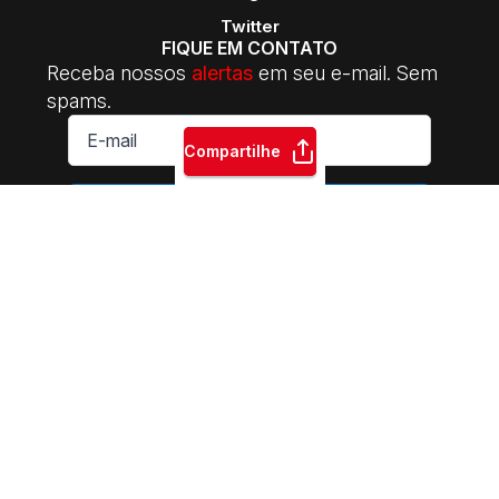
Twitter
FIQUE EM CONTATO
Receba nossos
alertas
em seu e-mail. Sem
spams.
E-
mail
Compartilhe
*
ASSINAR
INTERSINDICAL Central da Classe Trabalhadora | 2014-2026.
Sede Nacional: Rua Riachuelo, 122 - CEP: 01007-000 | Praça da
Sé - São Paulo - SP | Fone: +55 11 3105-5510 | E-mail:
contato@intersindicalcentral.com.br
Sindicatos e movimentos