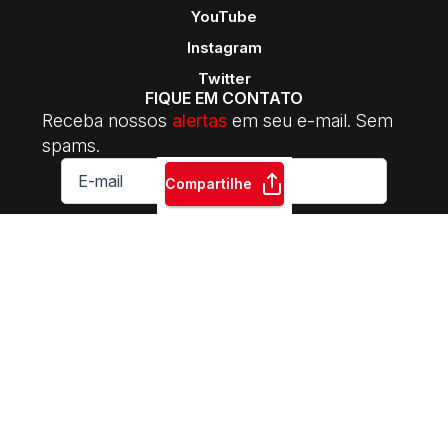
YouTube
Instagram
Twitter
FIQUE EM CONTATO
Receba nossos
alertas
em seu e-mail. Sem
spams.
E-
mail
Compartilhe
*
ASSINAR
INTERSINDICAL Central da Classe Trabalhadora | 2014-2026.