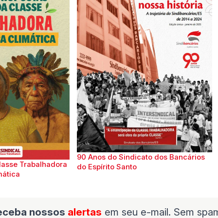
90 Anos do Sindicato dos Bancários
lasse Trabalhadora
do Espírito Santo
mática
eceba nossos
alertas
em seu e-mail. Sem spa