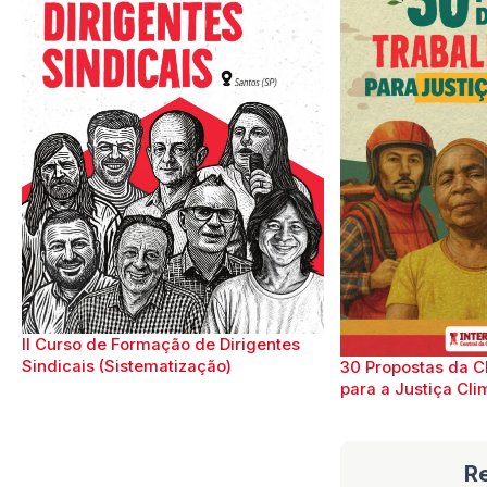
II Curso de Formação de Dirigentes
Sindicais (Sistematização)
30 Propostas da C
para a Justiça Cli
R