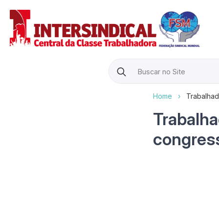
Search
for:
Home
›
Trabalhad
Trabalha
congres