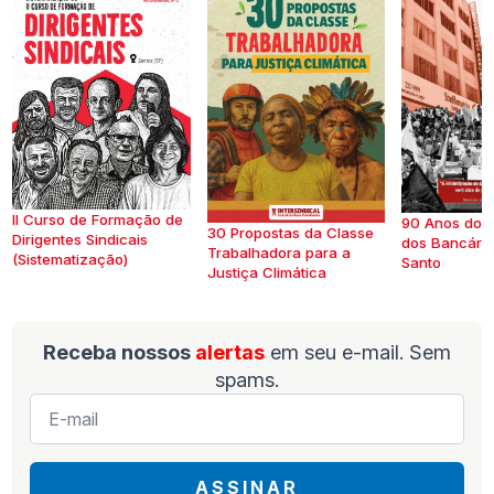
II Curso de Formação de
90 Anos do S
30 Propostas da Classe
Dirigentes Sindicais
dos Bancários
Trabalhadora para a
(Sistematização)
Santo
Justiça Climática
Receba nossos
alertas
em seu e-mail. Sem
spams.
E-
mail
*
ASSINAR