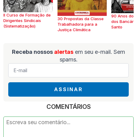
II Curso de Formação de
90 Anos do S
30 Propostas da Classe
Dirigentes Sindicais
dos Bancários
Trabalhadora para a
(Sistematização)
Santo
Justiça Climática
Receba nossos
alertas
em seu e-mail. Sem
spams.
E-
mail
*
ASSINAR
COMENTÁRIOS