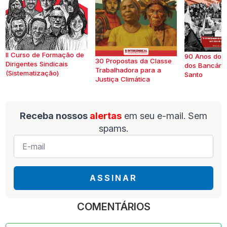
II Curso de Formação de
90 Anos do S
30 Propostas da Classe
Dirigentes Sindicais
dos Bancários
Trabalhadora para a
(Sistematização)
Santo
Justiça Climática
Receba nossos
alertas
em seu e-mail. Sem
spams.
E-
mail
*
ASSINAR
COMENTÁRIOS