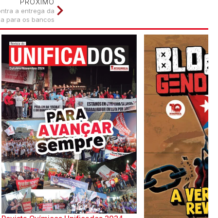
PRÓXIMO
ontra a entrega da
ia para os bancos