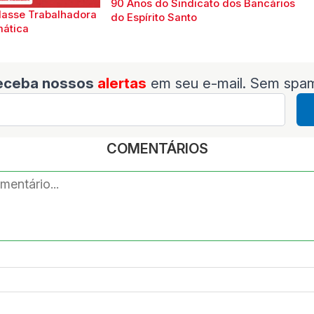
90 Anos do Sindicato dos Bancários
lasse Trabalhadora
do Espírito Santo
mática
eceba nossos
alertas
em seu e-mail. Sem spa
COMENTÁRIOS