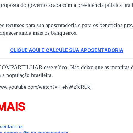
roposta do governo acaba com a previdência pública pra b
s recursos para sua aposentadoria e para os benefícios pre
nriquecer ainda mais os banqueiros.
CLIQUE AQUI E CALCULE SUA APOSENTADORIA
PARTILHAR esse vídeo. Não deixe que as mentiras da
a população brasileira.
/www.youtube.com/watch?v=_eivWz1dRUk]
MAIS
osentadoria
o contra o fim da aposentadoria