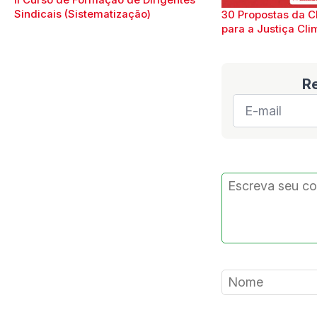
II Curso de Formação de Dirigentes
Sindicais (Sistematização)
30 Propostas da C
para a Justiça Cli
R
E-
mail
*