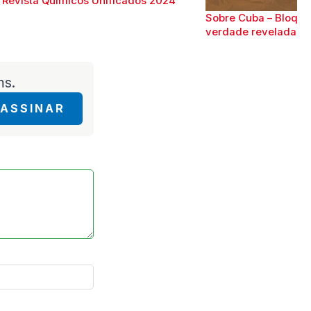
Revista Químicos Unificados 2024
Sobre Cuba – Bloque
verdade revelada
ms.
ASSINAR