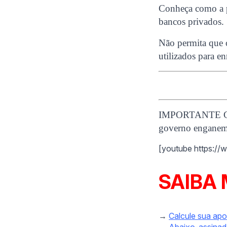
Conheça como a p
bancos privados.
Não permita que o
utilizados para e
IMPORTANTE COM
governo enganem 
[youtube https:/
SAIBA 
→
Calcule sua ap
→
Abaixo-assinad