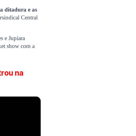
a ditadura e as
rsindical Central
s e Jupiara
ket show com a
trou na