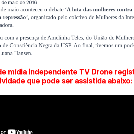
 de maio de 2016
 de maio aconteceu o debate ‘
A luta das mulheres contra 
a repressão
‘, organizado pelo coletivo de Mulheres da Inte
adora.
ou com a presença de Amelinha Teles, do União de Mulhere
o de Consciência Negra da USP. Ao final, tivemos um poc
, Luana Hansen.
de mídia independente TV Drone regis
tividade que pode ser assistida abaixo: