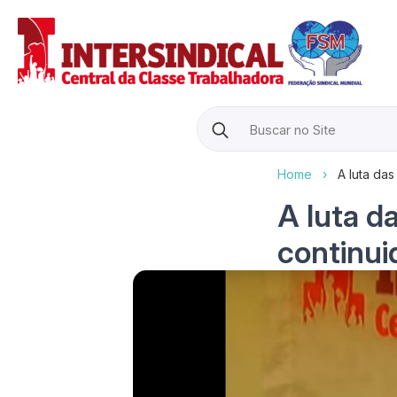
Search
for:
Home
›
A luta da
A luta d
continui