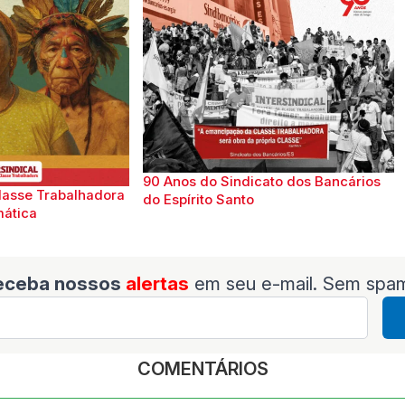
90 Anos do Sindicato dos Bancários
lasse Trabalhadora
do Espírito Santo
mática
eceba nossos
alertas
em seu e-mail. Sem spa
COMENTÁRIOS