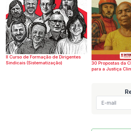
II Curso de Formação de Dirigentes
Sindicais (Sistematização)
30 Propostas da C
para a Justiça Cli
R
E-
mail
*