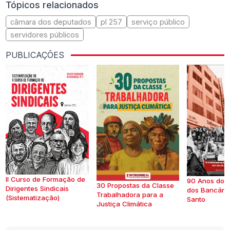
Tópicos relacionados
câmara dos deputados
pl 257
serviço público
servidores públicos
PUBLICAÇÕES
II Curso de Formação de
90 Anos do S
30 Propostas da Classe
Dirigentes Sindicais
dos Bancários
Trabalhadora para a
(Sistematização)
Santo
Justiça Climática