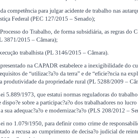
 da competência para julgar acidente de trabalho nas autarq
Justiça Federal (PEC 127/2015 – Senado);
Processo do Trabalho, de forma subsidiária, as regras do 
PL 3871/2015 – Câmara);
xecução trabalhista (PL 3146/2015 – Câmara).
 apresentado na CAPADR estabelece a inexigibilidade do 
quisitos de “utilizac?a?o da terra” e de “eficie?ncia na exp
 produtividade da propriedade rural (PL 5288/2009 – Câ
ei 5.889/1973, que estatui normas reguladoras do trabalho 
dispo?e sobre a participac?a?o dos trabalhadores no lucro
 a sua adequac?a?o e modernizac?a?o (PLS 208/2012 – Se
ei no 1.079/1950, para definir como crime de responsabil
ado a recusa ao cumprimento de decisa?o judicial de reint