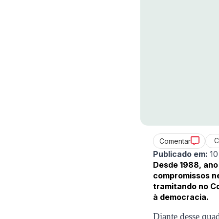
C
Comentar
Publicado em:
10
Desde 1988, ano
compromissos neo
tramitando no C
à democracia.
Diante desse qua