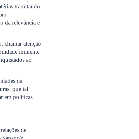
térias tramitando
ram
o da relevância e
to, chamar atenção
bilidade iminente
onquistados ao
tidades da
ras, que tal
r em políticas
 relações de
 Senado);