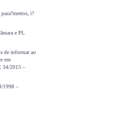
 para?metros, i?
Câmara e PL
os de informar ao
er em
LC 34/2015 –
48/1998 –