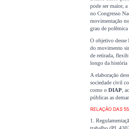
pode ser maior, a
no Congresso Nac
movimentação nos 
grau de polêmica
O objetivo desse 
do movimento sind
de retirada, flex
longo da história 
A elaboração dess
sociedade civil c
como o
DIAP
, a
públicas as deman
RELAÇÃO DAS 5
1. Regulamentação
trabalho (PL 43