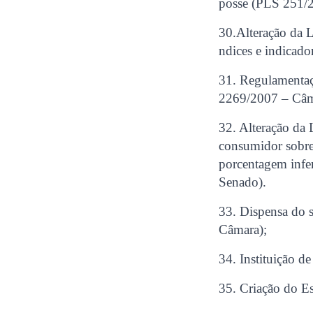
posse (PLS 251/
30.Alteração da L
ndices e indicad
31. Regulamentaç
2269/2007 – Câm
32. Alteração da 
consumidor sobre
porcentagem infe
Senado).
33. Dispensa do 
Câmara);
34. Instituição d
35. Criação do E