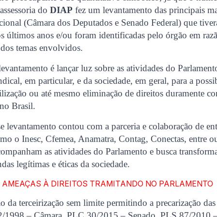
 assessoria do
DIAP
fez um levantamento das principais ma
ional (Câmara dos Deputados e Senado Federal) que tive
últimos anos e/ou foram identificadas pelo órgão em razã
 dos temas envolvidos.
levantamento é lançar luz sobre as atividades do Parlamen
ical, em particular, e da sociedade, em geral, para a possi
ibilização ou até mesmo eliminação de direitos duramente c
no Brasil.
e levantamento contou com a parceria e colaboração de en
omo o Inesc, Cfemea, Anamatra, Contag, Conectas, entre out
companham as atividades do Parlamento e busca transforma
das legítimas e éticas da sociedade.
5 AMEAÇAS À DIREITOS TRAMITANDO NO PARLAMENTO
 da terceirização sem limite permitindo a precarização das
02/1998 – Câmara, PLC 30/2015 – Senado, PLS 87/2010 –