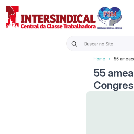
Search
for:
Home
›
55 ameaça
55 ameaç
Congres