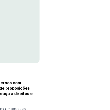
vernos com
 de proposições
aça a direitos e
ero de ameaças