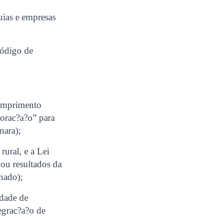
uias e empresas
Código de
cumprimento
lorac?a?o” para
mara);
rural, e a Lei
 ou resultados da
nado);
idade de
egrac?a?o de