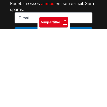
Receba nossos
alertas
em seu e-mail. Sem
spams.
E-
mail
*
Compartilhe
ASSINAR
INTERSINDICAL Central da Classe Trabalhadora | 2014-2026.
Sede Nacional: Rua Riachuelo, 122 - CEP: 01007-000 | Praça da
Sé - São Paulo - SP | Fone: +55 11 3105-5510 | E-mail:
contato@intersindicalcentral.com.br
Sindicatos e movimentos
sociais. Permitida a reprodução dos conteúdos do site,
desde que citada a fonte. Esse site é protegido por
reCAPTCHA.
Políticas de Privacidade
e
Termos de Serviço
se