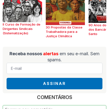
II Curso de Formação de
90 Anos do S
30 Propostas da Classe
Dirigentes Sindicais
dos Bancários
Trabalhadora para a
(Sistematização)
Santo
Justiça Climática
Receba nossos
alertas
em seu e-mail. Sem
spams.
E-
mail
*
ASSINAR
COMENTÁRIOS