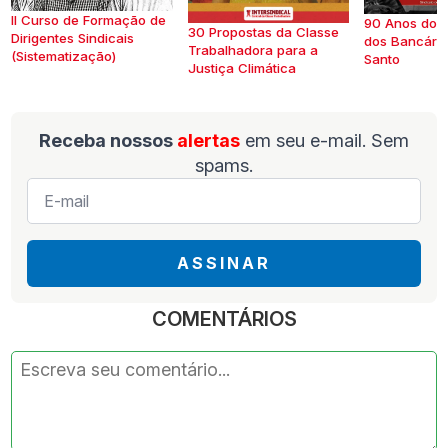
II Curso de Formação de
90 Anos do S
30 Propostas da Classe
Dirigentes Sindicais
dos Bancários
Trabalhadora para a
(Sistematização)
Santo
Justiça Climática
Receba nossos
alertas
em seu e-mail. Sem
spams.
E-
mail
*
ASSINAR
COMENTÁRIOS