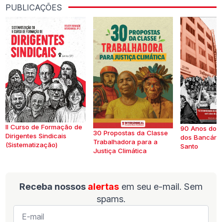
PUBLICAÇÕES
II Curso de Formação de
90 Anos do S
30 Propostas da Classe
Dirigentes Sindicais
dos Bancários
Trabalhadora para a
(Sistematização)
Santo
Justiça Climática
Receba nossos
alertas
em seu e-mail. Sem
spams.
E-
mail