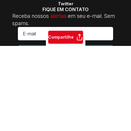
Twitter
FIQUE EM CONTATO
Receba nossos
alertas
em seu e-mail. Sem
spams.
E-
mail
Compartilhe
*
ASSINAR
INTERSINDICAL Central da Classe Trabalhadora | 2014-2026.
Sede Nacional: Rua Riachuelo, 122 - CEP: 01007-000 | Praça da
Sé - São Paulo - SP | Fone: +55 11 3105-5510 | E-mail:
contato@intersindicalcentral.com.br
Sindicatos e movimentos
sociais. Permitida a reprodução dos conteúdos do site,