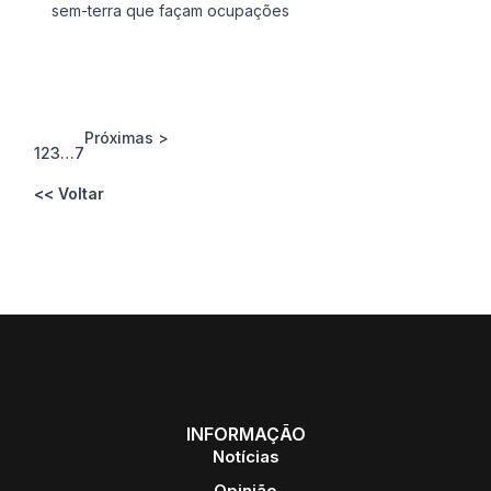
sem-terra que façam ocupações
Próximas >
1
2
3
…
7
<< Voltar
INFORMAÇÃO
Notícias
Opinião