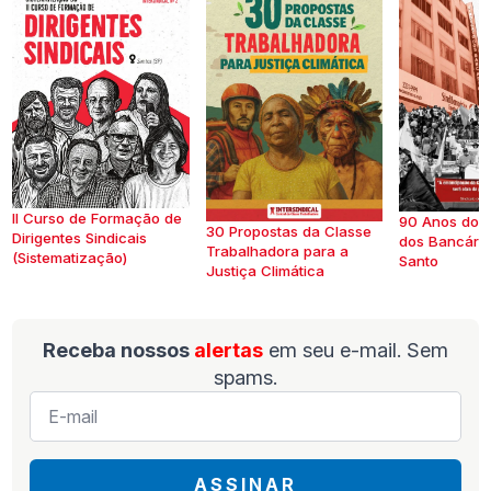
II Curso de Formação de
90 Anos do S
30 Propostas da Classe
Dirigentes Sindicais
dos Bancários
Trabalhadora para a
(Sistematização)
Santo
Justiça Climática
Receba nossos
alertas
em seu e-mail. Sem
spams.
E-
mail
*
ASSINAR