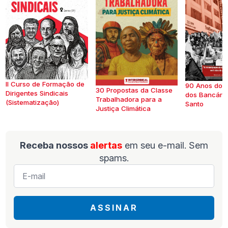
II Curso de Formação de
90 Anos do S
30 Propostas da Classe
Dirigentes Sindicais
dos Bancários
Trabalhadora para a
(Sistematização)
Santo
Justiça Climática
Receba nossos
alertas
em seu e-mail. Sem
spams.
E-
mail
*
ASSINAR