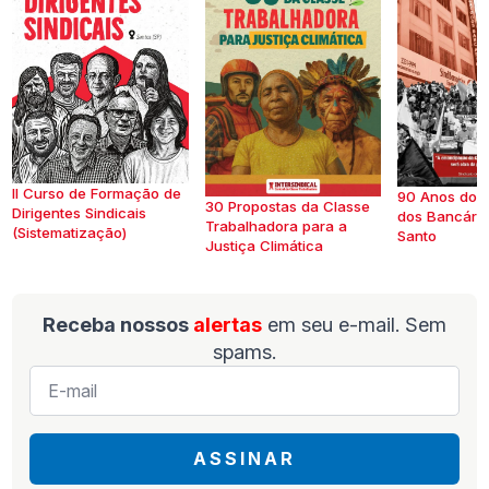
II Curso de Formação de
90 Anos do S
30 Propostas da Classe
Dirigentes Sindicais
dos Bancários
Trabalhadora para a
(Sistematização)
Santo
Justiça Climática
Receba nossos
alertas
em seu e-mail. Sem
spams.
E-
mail
*
ASSINAR