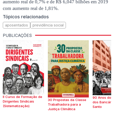
aumento real de 0,7% e de R$ 6,047 bilhões em 2019
com aumento real de 1,81%.
Tópicos relacionados
aposentados
previdência social
PUBLICAÇÕES
II Curso de Formação de
90 Anos do S
30 Propostas da Classe
Dirigentes Sindicais
dos Bancários
Trabalhadora para a
(Sistematização)
Santo
Justiça Climática