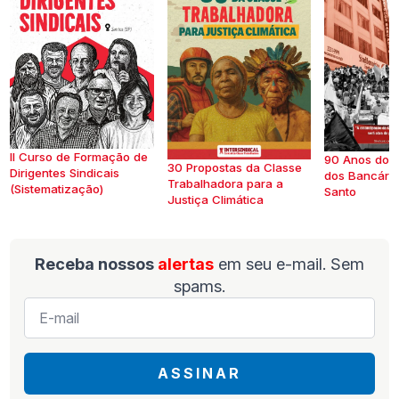
II Curso de Formação de
90 Anos do S
30 Propostas da Classe
Dirigentes Sindicais
dos Bancários
Trabalhadora para a
(Sistematização)
Santo
Justiça Climática
Receba nossos
alertas
em seu e-mail. Sem
spams.
E-
mail
*
ASSINAR