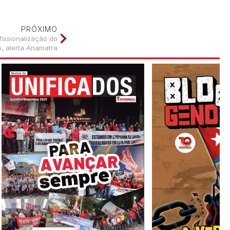
PRÓXIMO
issionalização do
o, alerta Anamatra