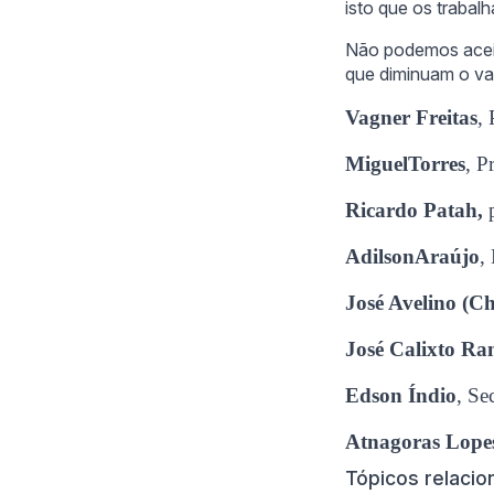
isto que os trabal
Não podemos aceit
que diminuam o val
Vagner Freitas
,
MiguelTorres
, P
Ricardo Patah,
AdilsonAraújo
,
José Avelino (Ch
José Calixto R
Edson Índio
, Se
Atnagoras Lope
Tópicos relaci