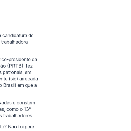
da candidatura de
 trabalhadora
ice-presidente da
rão (PRTB), fez
s patronais, em
ente (sic) arrecada
o Brasil) em que a
ravadas e constam
tas, como o 13°
 trabalhadores.
to? Não foi para