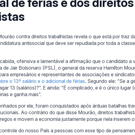
al de férias e dos direitos
istas
Mourão contra direitos trabalhistas revela o que está por traz 
didatura antissocial que deve ser repudiada por toda a classe
abida, ofensiva e lamentável a afirmação que o candidato a v
a de Jair Bolsonaro (PSL), o general da reserva Hamílton Mou
, para empresários e representantes de associações e sindicato
obre o 13º salário e o adicional de férias
. Segundo ele: “Se a g
ar 13 (salários)?”. E ainda: “É complicado, e é o único lugar (
rias e ganha mais”.
sdenhados por ele, foram conquistados após árduas batalhas t
itucionais. Ao contrário do que disse Mourão, direitos trabalhis
pregos e movem a economia justamente porque nela inserem os
controle do nosso País a pessoas com esse tipo de pensamen