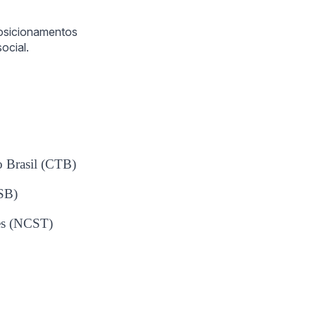
posicionamentos
ocial.
o Brasil (CTB)
CSB)
res (NCST)