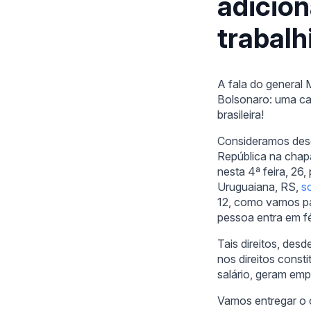
adicion
trabalh
A fala do general 
Bolsonaro: uma can
brasileira!
Consideramos desc
República na chap
nesta 4ª feira, 26
Uruguaiana, RS,
s
12, como vamos pag
pessoa entra em fé
Tais direitos, de
nos direitos const
salário, geram em
Vamos entregar o 