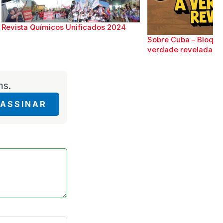
Revista Químicos Unificados 2024
Sobre Cuba – Bloque
verdade revelada
ms.
ASSINAR