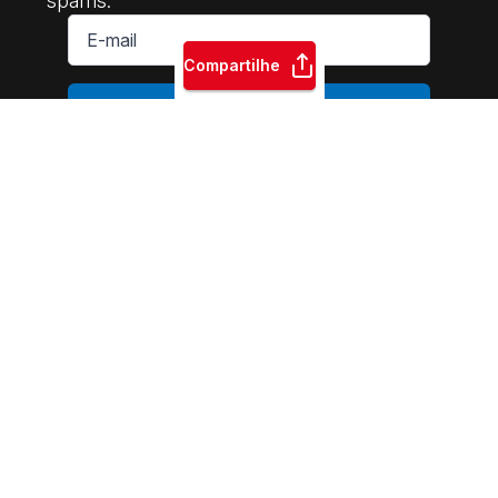
spams.
E-
mail
*
Compartilhe
ASSINAR
INTERSINDICAL Central da Classe Trabalhadora | 2014-2026.
Sede Nacional: Rua Riachuelo, 122 - CEP: 01007-000 | Praça da
Sé - São Paulo - SP | Fone: +55 11 3105-5510 | E-mail:
contato@intersindicalcentral.com.br
Sindicatos e movimentos
sociais. Permitida a reprodução dos conteúdos do site,
desde que citada a fonte. Esse site é protegido por
reCAPTCHA.
Políticas de Privacidade
e
Termos de Serviço
se
aplicam