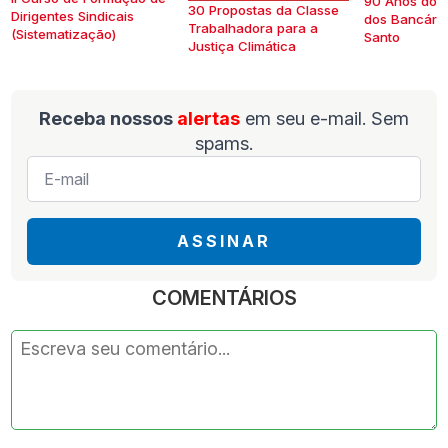
90 Anos do S
30 Propostas da Classe
Dirigentes Sindicais
dos Bancários
Trabalhadora para a
(Sistematização)
Santo
Justiça Climática
Receba nossos
alertas
em seu e-mail. Sem
spams.
E-
mail
*
ASSINAR
COMENTÁRIOS