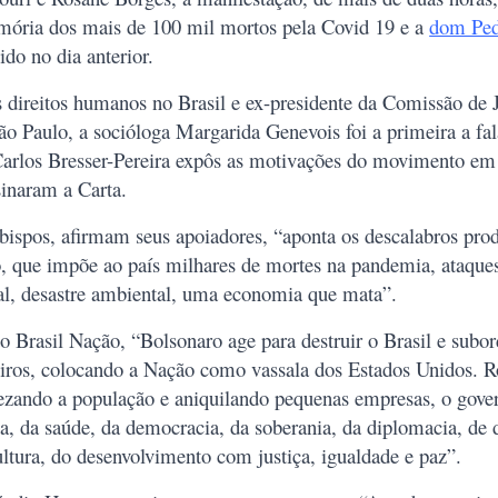
ria dos mais de 100 mil mortos pela Covid 19 e a
dom Ped
ido no dia anterior.
s direitos humanos no Brasil e ex-presidente da Comissão de J
o Paulo, a socióloga Margarida Genevois foi a primeira a fa
Carlos Bresser-Pereira expôs as motivações do movimento em 
sinaram a Carta.
ispos, afirmam seus apoiadores, “aponta os descalabros pro
, que impõe ao país milhares de mortes na pandemia, ataque
al, desastre ambiental, uma economia que mata”.
o Brasil Nação, “Bolsonaro age para destruir o Brasil e subor
geiros, colocando a Nação como vassala dos Estados Unidos. 
prezando a população e aniquilando pequenas empresas, o gove
, da saúde, da democracia, da soberania, da diplomacia, de di
ltura, do desenvolvimento com justiça, igualdade e paz”.