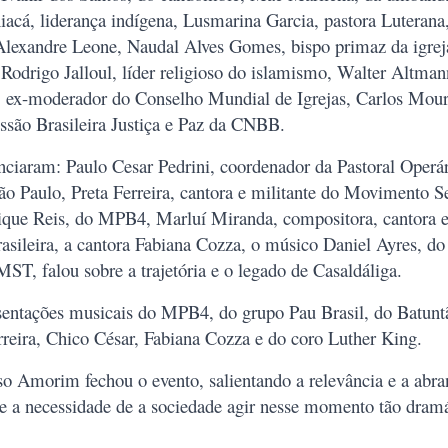
acá, liderança indígena, Lusmarina Garcia, pastora Luterana,
o Alexandre Leone, Naudal Alves Gomes, bispo primaz da igrej
 Rodrigo Jalloul, líder religioso do islamismo, Walter Altman
o, ex-moderador do Conselho Mundial de Igrejas, Carlos Moura
ssão Brasileira Justiça e Paz da CNBB.
iaram: Paulo Cesar Pedrini, coordenador da Pastoral Operár
ão Paulo, Preta Ferreira, cantora e militante do Movimento 
ique Reis, do MPB4, Marluí Miranda, compositora, cantora e
rasileira, a cantora Fabiana Cozza, o músico Daniel Ayres, do
MST, falou sobre a trajetória e o legado de Casaldáliga.
esentações musicais do MPB4, do grupo Pau Brasil, do Batunt
rreira, Chico César, Fabiana Cozza e do coro Luther King.
so Amorim fechou o evento, salientando a relevância e a abra
e a necessidade de a sociedade agir nesse momento tão dramá