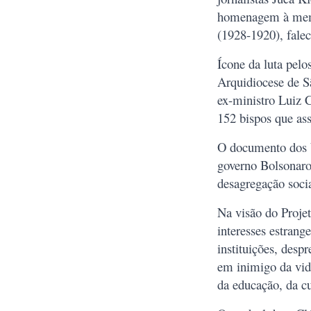
homenagem à memó
(1928-1920), falec
Ícone da luta pelo
Arquidiocese de Sã
ex-ministro Luiz 
152 bispos que as
O documento dos b
governo Bolsonaro
desagregação soci
Na visão do Projet
interesses estran
instituições, des
em inimigo da vida
da educação, da cu