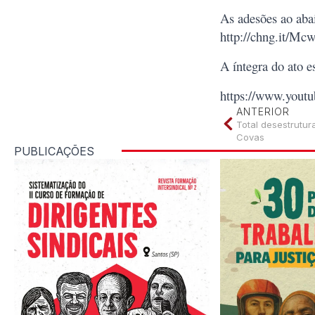
As adesões ao aba
http://chng.it/
A íntegra do ato 
https://www.you
ANTERIOR
Total desestrutur
Covas
PUBLICAÇÕES