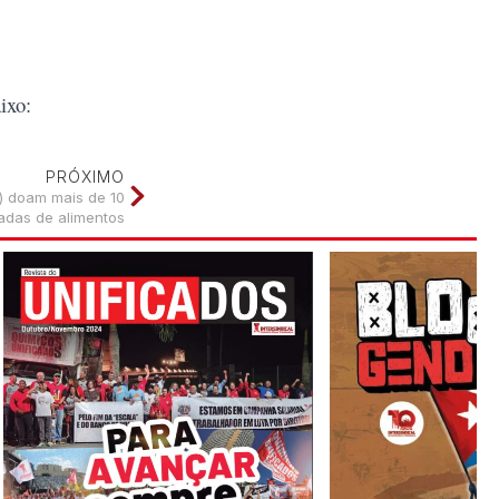
ixo:
PRÓXIMO
) doam mais de 10
adas de alimentos