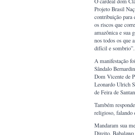
O cardeal dom Cl
Projeto Brasil Naç
contribuição para 
os riscos que corr
amazônica e sua g
nos todos os que 
difícil e sombrio”.
A manifestação foi
Sândalo Bernardin
Dom Vicente de Pa
Leonardo Ulrich 
de Feira de Santa
Também respondeu 
religioso, falando 
Mandaram sua men
Direito, Babalawo