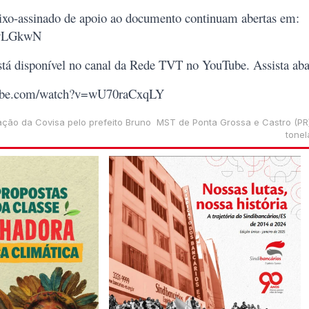
ixo-assinado de apoio ao documento continuam abertas em:
McwLGkwN
está disponível no canal da Rede TVT no YouTube. Assista aba
tube.com/watch?v=wU70raCxqLY
ação da Covisa pelo prefeito Bruno
MST de Ponta Grossa e Castro (PR
tonel