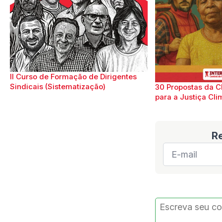
II Curso de Formação de Dirigentes
Sindicais (Sistematização)
30 Propostas da C
para a Justiça Cli
R
E-
mail
*