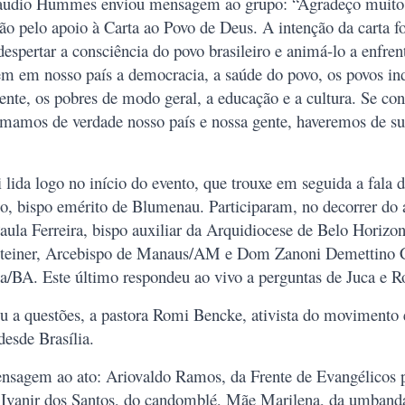
áudio Hummes enviou mensagem ao grupo: “Agradeço muito 
ão pelo apoio à Carta ao Povo de Deus. A intenção da carta fo
despertar a consciência do povo brasileiro e animá-lo a enfrent
em em nosso país a democracia, a saúde do povo, os povos ind
ente, os pobres de modo geral, a educação e a cultura. Se co
amamos de verdade nosso país e nossa gente, haveremos de su
 lida logo no início do evento, que trouxe em seguida a fala 
o, bispo emérito de Blumenau. Participaram, no decorrer do a
ula Ferreira, bispo auxiliar da Arquidiocese de Belo Hori
Steiner, Arcebispo de Manaus/AM e Dom Zanoni Demettino C
na/BA. Este último respondeu ao vivo a perguntas de Juca e R
a questões, a pastora Romi Bencke, ativista do movimento 
desde Brasília.
sagem ao ato: Ariovaldo Ramos, da Frente de Evangélicos p
 Ivanir dos Santos, do candomblé, Mãe Marilena, da umband