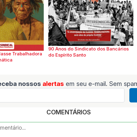
90 Anos do Sindicato dos Bancários
lasse Trabalhadora
do Espírito Santo
mática
eceba nossos
alertas
em seu e-mail. Sem spa
COMENTÁRIOS