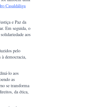
ro Casaldáliga
ustiça e Paz da
lar. Em seguida, o
solidariedade aos
duzidos pelo
s à democracia,
diná-lo aos
Roendo as
rno se transforma
reitos, da ética,