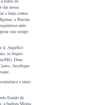
a todos do
i dar nossa
ar e lutar contra
ígenas, a floresta
nseguirmos unir-
perar este tempo
de d. Angélico
to, os bispos
zonte/MG, Dom
astro, Arcebispo
osane.
ecumênico e inter-
elo Estado de
a, a budista Monja