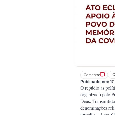
C
Comentar
Publicado em:
10
O repúdio às polít
organizado pelo P
Deus. Transmitido
denominações relig
jornalistas Juca 