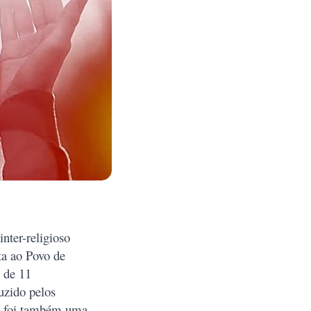
inter-religioso
ta ao Povo de
s de 11
uzido pelos
s, foi também uma